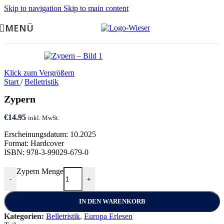
Skip to navigation
Skip to main content
MENÜ
Klick zum Vergrößern
Start
/
Belletristik
Zypern
€
14.95
inkl. MwSt.
Erscheinungsdatum: 10.2025
Format: Hardcover
ISBN: 978-3-99029-679-0
Zypern Menge
-
+
IN DEN WARENKORB
Kategorien:
Belletristik
,
Europa Erlesen