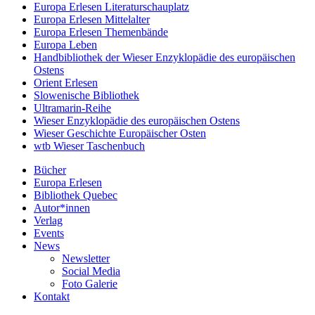
Europa Erlesen Literaturschauplatz
Europa Erlesen Mittelalter
Europa Erlesen Themenbände
Europa Leben
Handbibliothek der Wieser Enzyklopädie des europäischen
Ostens
Orient Erlesen
Slowenische Bibliothek
Ultramarin-Reihe
Wieser Enzyklopädie des europäischen Ostens
Wieser Geschichte Europäischer Osten
wtb Wieser Taschenbuch
Bücher
Europa Erlesen
Bibliothek Quebec
Autor*innen
Verlag
Events
News
Newsletter
Social Media
Foto Galerie
Kontakt