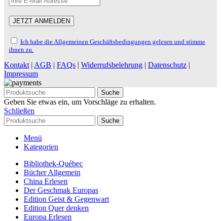
Ich habe die Allgemeinen Geschäftsbedingungen gelesen und stimme
ihnen zu.
Kontakt
|
AGB
|
FAQs
|
Widerrufsbelehrung
|
Datenschutz
|
Impressum
Suche
Geben Sie etwas ein, um Vorschläge zu erhalten.
Schließen
Suche
Menü
Kategorien
Bibliothek-Québec
Bücher Allgemein
China Erlesen
Der Geschmak Europas
Edition Geist & Gegenwart
Edition Quer denken
Europa Erlesen