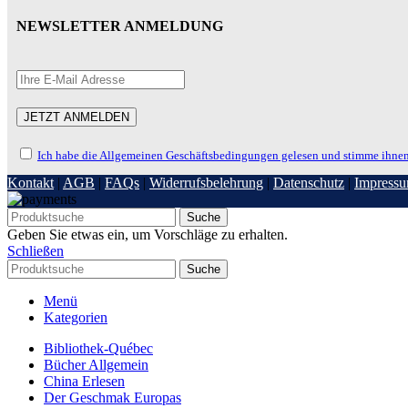
NEWSLETTER ANMELDUNG
Ich habe die Allgemeinen Geschäftsbedingungen gelesen und stimme ihnen
Kontakt
|
AGB
|
FAQs
|
Widerrufsbelehrung
|
Datenschutz
|
Impress
Suche
Geben Sie etwas ein, um Vorschläge zu erhalten.
Schließen
Suche
Menü
Kategorien
Bibliothek-Québec
Bücher Allgemein
China Erlesen
Der Geschmak Europas