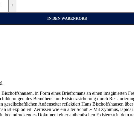
+
IN DEN WARENKORB
l.
ich Bischoffshausen, in Form eines Briefromans an einen imaginierten 
n Schilderungen des Bemühens um Existenzsicherung durch Restaurieru
 gesellschaftlichen Außenseiter reflektiert Hans Bischoffshausen übe
an ist explodiert. Zerrissen wie ein alter Schuh.« Mit Zynimus, lapidar
 »ein beeindruckendes Dokument einer authentischen Existenz« in dem »