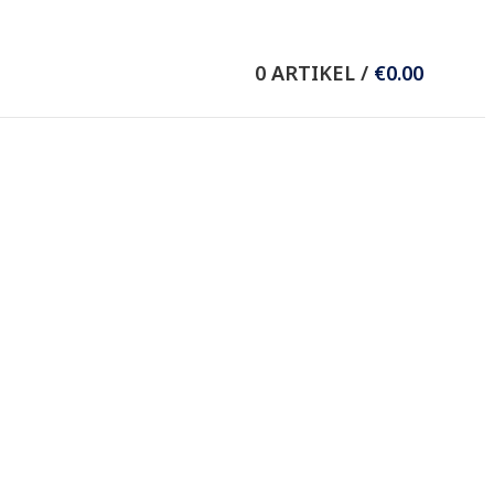
Wieser Verlag GmbH
0
ARTIKEL
/
€
0.00
8.-Mai-Straße 11
9020 Klagenfurt/Celovec
T +43 (0) 463 37036
F +43 (0) 463 37635
E
office@wieser-verlag.com
Folgen Sie uns auf: