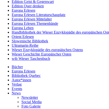
Edition Geist & Gegenwart
Edition Quer denken
Europa Erlesen
Europa Erlesen Literaturschauplatz
Europa Erlesen Mittelalter
Europa Erlesen Themenbände
Europa Leben
Handbibliothek der Wieser Enzyklopädie des europäischen Ost
Orient Erlesen
Slowenische Bibliothek
Ultramarin-Reihe
Wieser Enzyklopädie des europäischen Ostens
Wieser Geschichte Europäischer Osten
wtb Wieser Taschenbuch
Bücher
Europa Erlesen
Bibliothek Quebec
Autor*innen
Verlag
Events
News
Newsletter
Social Media
Foto Galerie