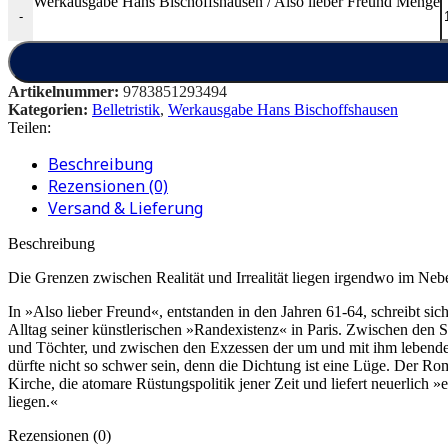
Werkausgabe Hans Bischoffshausen / Also lieber Freund Menge
-
Artikelnummer:
9783851293494
Kategorien:
Belletristik
,
Werkausgabe Hans Bischoffshausen
Teilen:
Beschreibung
Rezensionen (0)
Versand & Lieferung
Beschreibung
Die Grenzen zwischen Realität und Irrealität liegen irgendwo im Nebe
In »Also lieber Freund«, entstanden in den Jahren 61-64, schreibt s
Alltag seiner künstlerischen »Randexistenz« in Paris. Zwischen de
und Töchter, und zwischen den Exzessen der um und mit ihm lebenden
dürfte nicht so schwer sein, denn die Dichtung ist eine Lüge. Der Rom
Kirche, die atomare Rüstungspolitik jener Zeit und liefert neuerlich
liegen.«
Rezensionen (0)