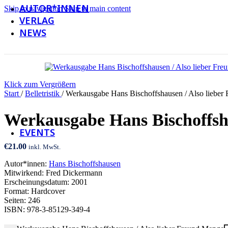
AUTOR*INNEN
Skip to navigation
Skip to main content
VERLAG
NEWS
Newsletter
Klick zum Vergrößern
Social Media
Start
/
Belletristik
/
Werkausgabe Hans Bischoffshausen / Also lieber 
Galerie
Werkausgabe Hans Bischoffsha
EVENTS
€
21.00
inkl. MwSt.
Autor*innen:
Hans Bischoffshausen
Mitwirkend: Fred Dickermann
Erscheinungsdatum: 2001
Format: Hardcover
Seiten: 246
ISBN: 978-3-85129-349-4