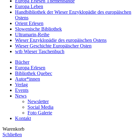
Europa Erlesen Themenbände
Europa Leben
Handbibliothek der Wieser Enzyklopädie des europäischen
Ostens
Orient Erlesen
Slowenische Bibliothek
Ultramarin-Reihe
Wieser Enzyklopädie des europäischen Ostens
Wieser Geschichte Europäischer Osten
wtb Wieser Taschenbuch
Bücher
Europa Erlesen
Bibliothek Quebec
Autor*innen
Verlag
Events
News
Newsletter
Social Media
Foto Galerie
Kontakt
Warenkorb
Schließen