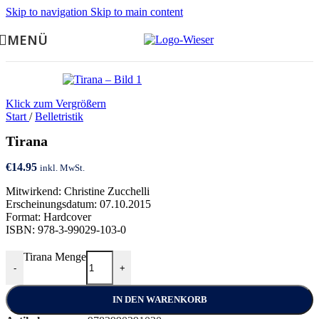
Skip to navigation
Skip to main content
MENÜ
Klick zum Vergrößern
Start
/
Belletristik
Tirana
€
14.95
inkl. MwSt.
Mitwirkend: Christine Zucchelli
Erscheinungsdatum: 07.10.2015
Format: Hardcover
ISBN: 978-3-99029-103-0
Tirana Menge
-
+
IN DEN WARENKORB