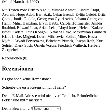
(Mihal Hanxhari, 1997)
Mit Texten von: Dritëro Agolli, Mimoza Ahmeti, Lindita Arapi,
Asdreni, Hugo Adolf Bernatzik, Oskar Brendl, Evlija Çelebi, Drita
Çomo, Jonila Godole, Georg von Gyurkovics, Johann Georg von
Hahn, Mihal Hanxhari, Ervin Hatibi, Carola Hoffmeister, Anilda
Ibrahimi, Edward Lear, Arian Leka, Lloyd Jones, Helena Kadare,
Ismail Kadare, Fatos Kongoli, Natasha Lako, Maximilian Lambertz,
Klaus Liebe, Migjeni, Lovro Mihacevic, Sotiraq Mitre, Bessa
Myftiu, Arkadi Perwenzew, Eckehard Pistrick, Joseph Roth, Kurt
Seliger, Dierk Stich, Ornela Vorpsi, Friedrich Wallisch, Herbert
Ziergiebel u. a.
Rezensionen (0)
Rezensionen
Es gibt noch keine Rezensionen.
Schreibe die erste Rezension für „Tirana“
Deine E-Mail-Adresse wird nicht veröffentlicht.
Erforderliche
Felder sind mit
*
markiert
Deine Bewertung
*