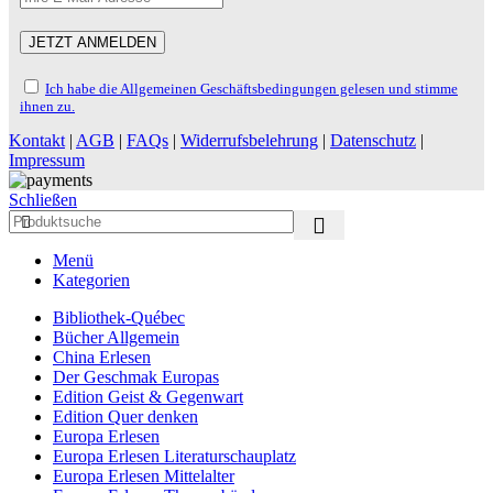
Ich habe die Allgemeinen Geschäftsbedingungen gelesen und stimme
ihnen zu.
Kontakt
|
AGB
|
FAQs
|
Widerrufsbelehrung
|
Datenschutz
|
Impressum
Schließen
Menü
Kategorien
Bibliothek-Québec
Bücher Allgemein
China Erlesen
Der Geschmak Europas
Edition Geist & Gegenwart
Edition Quer denken
Europa Erlesen
Europa Erlesen Literaturschauplatz
Europa Erlesen Mittelalter