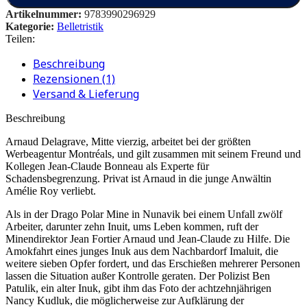
Artikelnummer:
9783990296929
Kategorie:
Belletristik
Teilen:
Beschreibung
Rezensionen (1)
Versand & Lieferung
Beschreibung
Arnaud Delagrave, Mitte vierzig, arbeitet bei der größten
Werbeagentur Montréals, und gilt zusammen mit seinem Freund und
Kollegen Jean-Claude Bonneau als Experte für
Schadensbegrenzung. Privat ist Arnaud in die junge Anwältin
Amélie Roy verliebt.
Als in der Drago Polar Mine in Nunavik bei einem Unfall zwölf
Arbeiter, darunter zehn Inuit, ums Leben kommen, ruft der
Minendirektor Jean Fortier Arnaud und Jean-Claude zu Hilfe. Die
Amokfahrt eines junges Inuk aus dem Nachbardorf Imaluit, die
weitere sieben Opfer fordert, und das Erschießen mehrerer Personen
lassen die Situation außer Kontrolle geraten. Der Polizist Ben
Patulik, ein alter Inuk, gibt ihm das Foto der achtzehnjährigen
Nancy Kudluk, die möglicherweise zur Aufklärung der