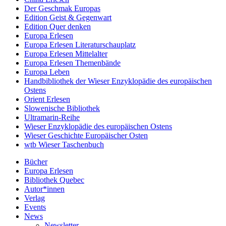
Der Geschmak Europas
Edition Geist & Gegenwart
Edition Quer denken
Europa Erlesen
Europa Erlesen Literaturschauplatz
Europa Erlesen Mittelalter
Europa Erlesen Themenbände
Europa Leben
Handbibliothek der Wieser Enzyklopädie des europäischen
Ostens
Orient Erlesen
Slowenische Bibliothek
Ultramarin-Reihe
Wieser Enzyklopädie des europäischen Ostens
Wieser Geschichte Europäischer Osten
wtb Wieser Taschenbuch
Bücher
Europa Erlesen
Bibliothek Quebec
Autor*innen
Verlag
Events
News
Newsletter