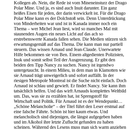
Kollegen ab. Nein, die Rede ist vom Mineneinsturz der Drago
Polar Mine. Und ja, es sind auch Inuit darunter. Ein ganz
heißes Eisen für jeden, der darin verwickelt ist. Für die Drago
Polar Mine kann es der Dolchstoß sein. Denn Unterdrückung
von Minderheiten war und ist in Kanada immer noch ein
Thema – wer Michel Jean liest, wird so manches Mal mit
staunenden Augen ein neues Licht auf das ach so
erstrebenswerte Kanada fallen sehen. Die Medien stürzen sich
erwartungsgemäß auf das Thema. Die kann man nur partiell
steuern. Das wissen Arnaud und Jean-Claude. Unerwartete
Hilfe bekommen sie von Ben. Einem altgedienten Polizisten,
Inuk und somit selbst Teil der Ausgrenzung. Er gibt den
beiden den Tipp Nancy zu suchen. Nancy ist irgendwo
untergetaucht. In einem Milieu, in dem man in Klamotten wie
sie Arnaud trägt unweigerlich und sofort auffällt. In der
riesigen Metropole Montreal ist die Suche nicht einfach. Doch
Arnaud ist schlau und gewieft. Er findet Nancy. Sie kann ihm
tatsächlich helfen. Und das wirft Arnauds komplettes Weltbild
um. Das, was sie zu erzählen hat, ist Sprengstoff für
Wirtschaft und Politik. Für Arnaud ist es der Wendepunkt…
„Schöne Melancholie“ – der Titel führt den Leser erstmal auf
eine falsche Fährte. Schön ist hier kaum etwas. Und
melancholisch sind diejenigen, die längst aufgegeben haben
und im Alkohol ihre letzte Zuflucht gefunden zu haben
scheinen. Während des Lesens muss man sich warm anziehen