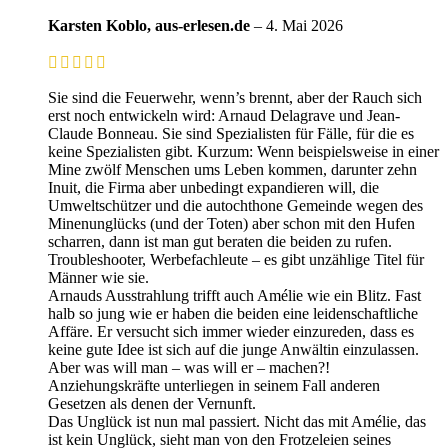
Karsten Koblo, aus-erlesen.de
–
4. Mai 2026
Sie sind die Feuerwehr, wenn’s brennt, aber der Rauch sich
erst noch entwickeln wird: Arnaud Delagrave und Jean-
Claude Bonneau. Sie sind Spezialisten für Fälle, für die es
keine Spezialisten gibt. Kurzum: Wenn beispielsweise in einer
Mine zwölf Menschen ums Leben kommen, darunter zehn
Inuit, die Firma aber unbedingt expandieren will, die
Umweltschützer und die autochthone Gemeinde wegen des
Minenunglücks (und der Toten) aber schon mit den Hufen
scharren, dann ist man gut beraten die beiden zu rufen.
Troubleshooter, Werbefachleute – es gibt unzählige Titel für
Männer wie sie.
Arnauds Ausstrahlung trifft auch Amélie wie ein Blitz. Fast
halb so jung wie er haben die beiden eine leidenschaftliche
Affäre. Er versucht sich immer wieder einzureden, dass es
keine gute Idee ist sich auf die junge Anwältin einzulassen.
Aber was will man – was will er – machen?!
Anziehungskräfte unterliegen in seinem Fall anderen
Gesetzen als denen der Vernunft.
Das Unglück ist nun mal passiert. Nicht das mit Amélie, das
ist kein Unglück, sieht man von den Frotzeleien seines