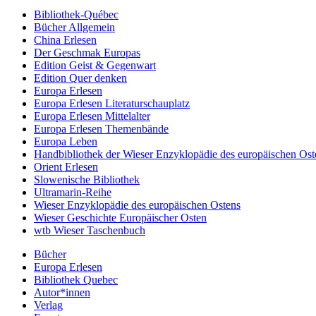
Bibliothek-Québec
Bücher Allgemein
China Erlesen
Der Geschmak Europas
Edition Geist & Gegenwart
Edition Quer denken
Europa Erlesen
Europa Erlesen Literaturschauplatz
Europa Erlesen Mittelalter
Europa Erlesen Themenbände
Europa Leben
Handbibliothek der Wieser Enzyklopädie des europäischen Ost
Orient Erlesen
Slowenische Bibliothek
Ultramarin-Reihe
Wieser Enzyklopädie des europäischen Ostens
Wieser Geschichte Europäischer Osten
wtb Wieser Taschenbuch
Bücher
Europa Erlesen
Bibliothek Quebec
Autor*innen
Verlag