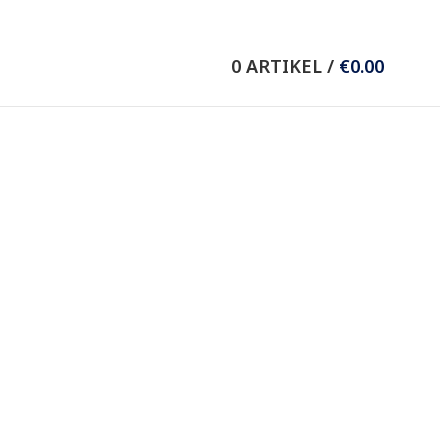
Wieser Verlag GmbH
0
ARTIKEL
/
€
0.00
8.-Mai-Straße 11
9020 Klagenfurt/Celovec
T +43 (0) 463 37036
F +43 (0) 463 37635
E
office@wieser-verlag.com
Folgen Sie uns auf: