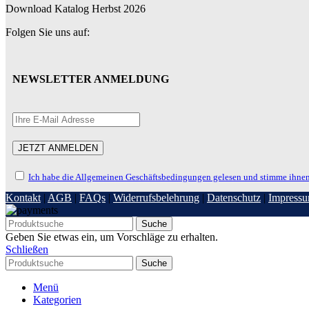
Download Katalog Herbst 2026
Folgen Sie uns auf:
NEWSLETTER ANMELDUNG
Ich habe die Allgemeinen Geschäftsbedingungen gelesen und stimme ihnen
Kontakt
|
AGB
|
FAQs
|
Widerrufsbelehrung
|
Datenschutz
|
Impress
Suche
Geben Sie etwas ein, um Vorschläge zu erhalten.
Schließen
Suche
Menü
Kategorien