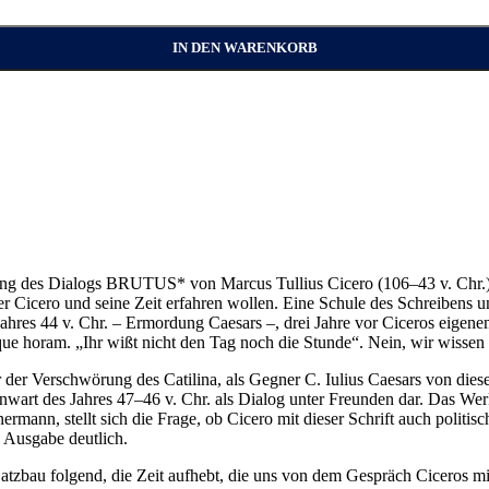
IN DEN WARENKORB
ng des Dialogs BRUTUS* von Marcus Tullius Cicero (106–43 v. Chr.) s
er Cicero und seine Zeit erfahren wollen. Eine Schule des Schreibens
Jahres 44 v. Chr. – Ermordung Caesars –, drei Jahre vor Ciceros eigene
ue horam. „Ihr wißt nicht den Tag noch die Stunde“. Nein, wir wissen 
r Verschwörung des Catilina, als Gegner C. Iulius Caesars von diesem 
art des Jahres 47–46 v. Chr. als Dialog unter Freunden dar. Das Werk 
nn, stellt sich die Frage, ob Cicero mit dieser Schrift auch politisc
 Ausgabe deutlich.
atzbau folgend, die Zeit aufhebt, die uns von dem Gespräch Ciceros mi