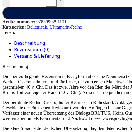
Artikelnummer:
9783990291191
Kategorien:
Belletristik
,
Ultramarin-Reihe
Teilen:
Beschreibung
Rezensionen (0)
Versand & Lieferung
Beschreibung
Die hier vorliegende Rezension in Essayform über eine Neuübersetzu
Werken Ciceros erinnern, und für Leser, die zum ersten Mal etwas üb
geschrieben 46 v. Chr. Das ist zwei Jahre vor den Iden des März des 
Brutus Tod von eigener Hand (42 v. Chr.). Ne scitis – neque diem neq
Der berühmte Redner Cicero, hoher Beamter im Ruhestand, Ankläger de
Geschichte der römischen Redekunst von den Anfängen bis zur Gegenw
Verfasser einer neuen Übersetzung des Dialogs BRUTUS, Heinz Gunerma
werden aber mittels Kommentar und Nachwort dieser zweisprachigen
Die klare Sprache der deutschen Übersetzung, die, dem lateinischen S