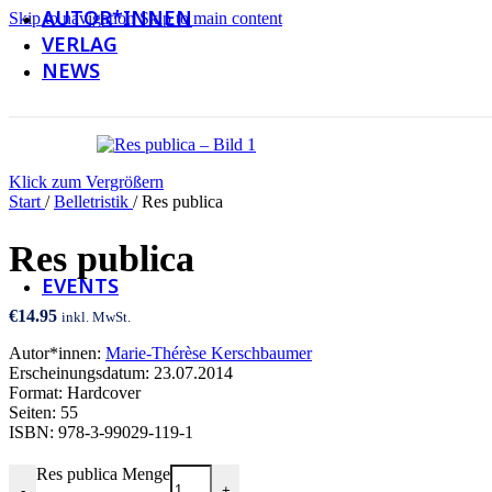
AUTOR*INNEN
Skip to navigation
Skip to main content
VERLAG
NEWS
Newsletter
Klick zum Vergrößern
Social Media
Start
/
Belletristik
/
Res publica
Galerie
Res publica
EVENTS
€
14.95
inkl. MwSt.
Autor*innen:
Marie-Thérèse Kerschbaumer
Erscheinungsdatum: 23.07.2014
Format: Hardcover
Seiten: 55
ISBN: 978-3-99029-119-1
Res publica Menge
-
+