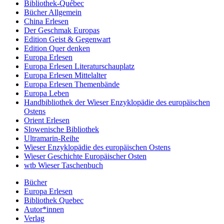
Bibliothek-Québec
Bücher Allgemein
China Erlesen
Der Geschmak Europas
Edition Geist & Gegenwart
Edition Quer denken
Europa Erlesen
Europa Erlesen Literaturschauplatz
Europa Erlesen Mittelalter
Europa Erlesen Themenbände
Europa Leben
Handbibliothek der Wieser Enzyklopädie des europäischen
Ostens
Orient Erlesen
Slowenische Bibliothek
Ultramarin-Reihe
Wieser Enzyklopädie des europäischen Ostens
Wieser Geschichte Europäischer Osten
wtb Wieser Taschenbuch
Bücher
Europa Erlesen
Bibliothek Quebec
Autor*innen
Verlag