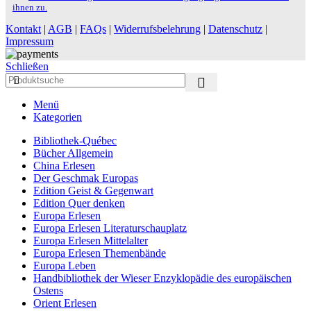
ihnen zu.
Kontakt
|
AGB
|
FAQs
|
Widerrufsbelehrung
|
Datenschutz
|
Impressum
Schließen
Menü
Kategorien
Bibliothek-Québec
Bücher Allgemein
China Erlesen
Der Geschmak Europas
Edition Geist & Gegenwart
Edition Quer denken
Europa Erlesen
Europa Erlesen Literaturschauplatz
Europa Erlesen Mittelalter
Europa Erlesen Themenbände
Europa Leben
Handbibliothek der Wieser Enzyklopädie des europäischen
Ostens
Orient Erlesen