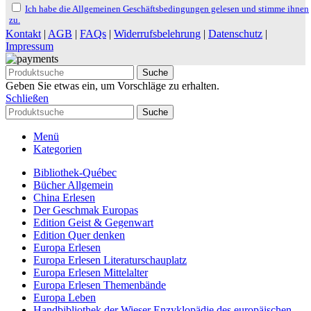
Ich habe die Allgemeinen Geschäftsbedingungen gelesen und stimme ihnen
zu.
Kontakt
|
AGB
|
FAQs
|
Widerrufsbelehrung
|
Datenschutz
|
Impressum
Suche
Geben Sie etwas ein, um Vorschläge zu erhalten.
Schließen
Suche
Menü
Kategorien
Bibliothek-Québec
Bücher Allgemein
China Erlesen
Der Geschmak Europas
Edition Geist & Gegenwart
Edition Quer denken
Europa Erlesen
Europa Erlesen Literaturschauplatz
Europa Erlesen Mittelalter
Europa Erlesen Themenbände
Europa Leben
Handbibliothek der Wieser Enzyklopädie des europäischen