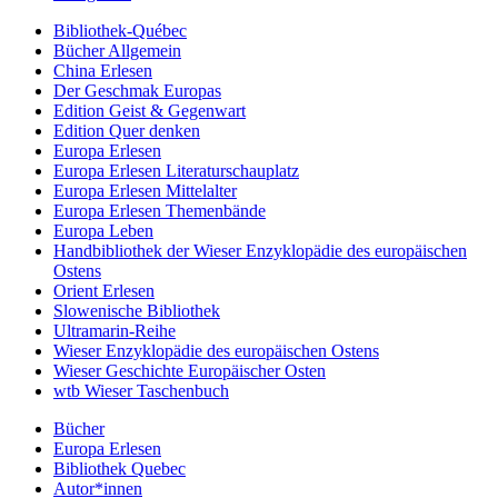
Bibliothek-Québec
Bücher Allgemein
China Erlesen
Der Geschmak Europas
Edition Geist & Gegenwart
Edition Quer denken
Europa Erlesen
Europa Erlesen Literaturschauplatz
Europa Erlesen Mittelalter
Europa Erlesen Themenbände
Europa Leben
Handbibliothek der Wieser Enzyklopädie des europäischen
Ostens
Orient Erlesen
Slowenische Bibliothek
Ultramarin-Reihe
Wieser Enzyklopädie des europäischen Ostens
Wieser Geschichte Europäischer Osten
wtb Wieser Taschenbuch
Bücher
Europa Erlesen
Bibliothek Quebec
Autor*innen