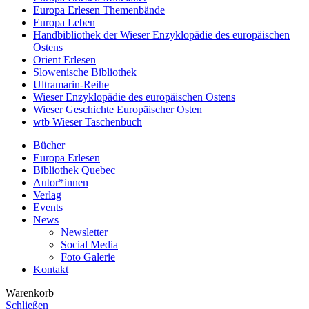
Europa Erlesen Themenbände
Europa Leben
Handbibliothek der Wieser Enzyklopädie des europäischen
Ostens
Orient Erlesen
Slowenische Bibliothek
Ultramarin-Reihe
Wieser Enzyklopädie des europäischen Ostens
Wieser Geschichte Europäischer Osten
wtb Wieser Taschenbuch
Bücher
Europa Erlesen
Bibliothek Quebec
Autor*innen
Verlag
Events
News
Newsletter
Social Media
Foto Galerie
Kontakt
Warenkorb
Schließen