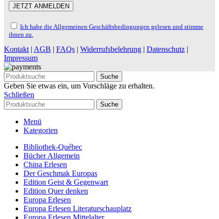
Ich habe die Allgemeinen Geschäftsbedingungen gelesen und stimme
ihnen zu.
Kontakt
|
AGB
|
FAQs
|
Widerrufsbelehrung
|
Datenschutz
|
Impressum
Suche
Geben Sie etwas ein, um Vorschläge zu erhalten.
Schließen
Suche
Menü
Kategorien
Bibliothek-Québec
Bücher Allgemein
China Erlesen
Der Geschmak Europas
Edition Geist & Gegenwart
Edition Quer denken
Europa Erlesen
Europa Erlesen Literaturschauplatz
Europa Erlesen Mittelalter