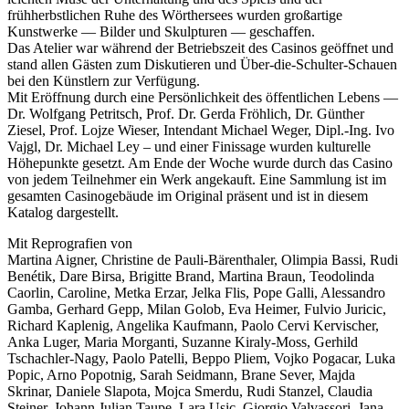
frühherbstlichen Ruhe des Wörthersees wurden großartige
Kunstwerke — Bilder und Skulpturen — geschaffen.
Das Atelier war während der Betriebszeit des Casinos geöffnet und
stand allen Gästen zum Diskutieren und Über-die-Schulter-Schauen
bei den Künstlern zur Verfügung.
Mit Eröffnung durch eine Persönlichkeit des öffentlichen Lebens —
Dr. Wolfgang Petritsch, Prof. Dr. Gerda Fröhlich, Dr. Günther
Ziesel, Prof. Lojze Wieser, Intendant Michael Weger, Dipl.-Ing. Ivo
Vajgl, Dr. Michael Ley – und einer Finissage wurden kulturelle
Höhepunkte gesetzt. Am Ende der Woche wurde durch das Casino
von jedem Teilnehmer ein Werk angekauft. Eine Sammlung ist im
gesamten Casinogebäude im Original präsent und ist in diesem
Katalog dargestellt.
Mit Reprografien von
Martina Aigner, Christine de Pauli-Bärenthaler, Olimpia Bassi, Rudi
Benétik, Dare Birsa, Brigitte Brand, Martina Braun, Teodolinda
Caorlin, Caroline, Metka Erzar, Jelka Flis, Pope Galli, Alessandro
Gamba, Gerhard Gepp, Milan Golob, Eva Heimer, Fulvio Juricic,
Richard Kaplenig, Angelika Kaufmann, Paolo Cervi Kervischer,
Anka Luger, Maria Morganti, Suzanne Kiraly-Moss, Gerhild
Tschachler-Nagy, Paolo Patelli, Beppo Pliem, Vojko Pogacar, Luka
Popic, Arno Popotnig, Sarah Seidmann, Brane Sever, Majda
Skrinar, Daniele Slapota, Mojca Smerdu, Rudi Stanzel, Claudia
Steiner, Johann Julian Taupe, Lara Usic, Giorgio Valvassori, Jana