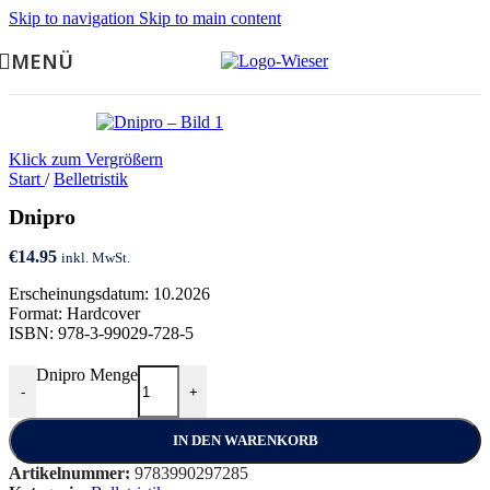
Skip to navigation
Skip to main content
MENÜ
Klick zum Vergrößern
Start
/
Belletristik
Dnipro
€
14.95
inkl. MwSt.
Erscheinungsdatum: 10.2026
Format: Hardcover
ISBN: 978-3-99029-728-5
Dnipro Menge
-
+
IN DEN WARENKORB
Artikelnummer:
9783990297285