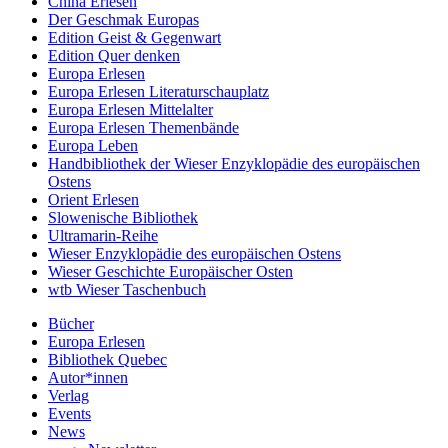
China Erlesen
Der Geschmak Europas
Edition Geist & Gegenwart
Edition Quer denken
Europa Erlesen
Europa Erlesen Literaturschauplatz
Europa Erlesen Mittelalter
Europa Erlesen Themenbände
Europa Leben
Handbibliothek der Wieser Enzyklopädie des europäischen
Ostens
Orient Erlesen
Slowenische Bibliothek
Ultramarin-Reihe
Wieser Enzyklopädie des europäischen Ostens
Wieser Geschichte Europäischer Osten
wtb Wieser Taschenbuch
Bücher
Europa Erlesen
Bibliothek Quebec
Autor*innen
Verlag
Events
News