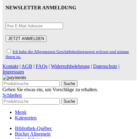
NEWSLETTER ANMELDUNG
Ich habe die Allgemeinen Geschäftsbedingungen gelesen und stimme
ihnen zu.
Kontakt
|
AGB
|
FAQs
|
Widerrufsbelehrung
|
Datenschutz
|
Impressum
Suche
Geben Sie etwas ein, um Vorschläge zu erhalten.
Schließen
Suche
Menü
Kategorien
Bibliothek-Québec
Bücher Allgemein