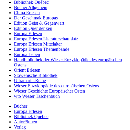
Bibliothek-Québec
Bücher Allgemein
China Erlesen
Der Geschmak Europas
Edition Geist & Gegenwart
Edition Quer denken
Europa Erlesen
Europa Erlesen Literaturschauplatz
Europa Erlesen Mittelalter
Europa Erlesen Themenbände
Europa Leben
Handbibliothek der Wieser Enzyklopädie des europäischen
Ostens
Orient Erlesen
Slowenische Bibliothek
Ultramarin-Reihe
Wieser Enzyklopädie des europäischen Ostens
Wieser Geschichte Europäischer Osten
wtb Wieser Taschenbuch
Bücher
Europa Erlesen
Bibliothek Quebec
Autor*innen
Verlag