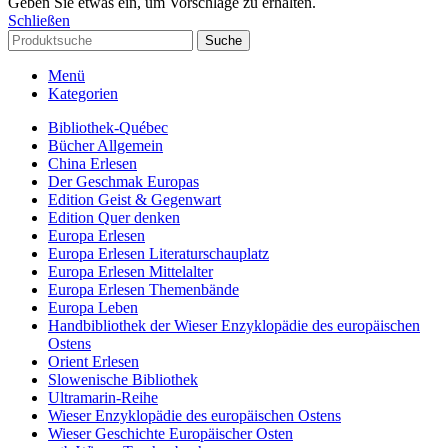
Geben Sie etwas ein, um Vorschläge zu erhalten.
Schließen
Suche
Menü
Kategorien
Bibliothek-Québec
Bücher Allgemein
China Erlesen
Der Geschmak Europas
Edition Geist & Gegenwart
Edition Quer denken
Europa Erlesen
Europa Erlesen Literaturschauplatz
Europa Erlesen Mittelalter
Europa Erlesen Themenbände
Europa Leben
Handbibliothek der Wieser Enzyklopädie des europäischen
Ostens
Orient Erlesen
Slowenische Bibliothek
Ultramarin-Reihe
Wieser Enzyklopädie des europäischen Ostens
Wieser Geschichte Europäischer Osten