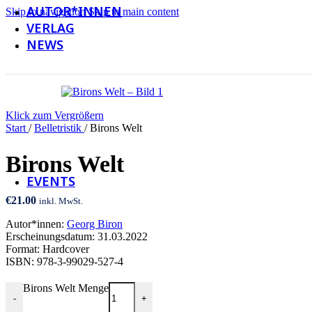
AUTOR*INNEN
Skip to navigation
Skip to main content
VERLAG
NEWS
Newsletter
Klick zum Vergrößern
Social Media
Start
/
Belletristik
/
Birons Welt
Galerie
Birons Welt
EVENTS
€
21.00
inkl. MwSt.
Autor*innen:
Georg Biron
Erscheinungsdatum: 31.03.2022
Format: Hardcover
ISBN: 978-3-99029-527-4
Birons Welt Menge
-
+