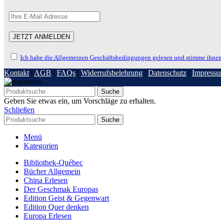
Ich habe die Allgemeinen Geschäftsbedingungen gelesen und stimme ihnen
Kontakt
|
AGB
|
FAQs
|
Widerrufsbelehrung
|
Datenschutz
|
Impress
Suche
Geben Sie etwas ein, um Vorschläge zu erhalten.
Schließen
Suche
Menü
Kategorien
Bibliothek-Québec
Bücher Allgemein
China Erlesen
Der Geschmak Europas
Edition Geist & Gegenwart
Edition Quer denken
Europa Erlesen