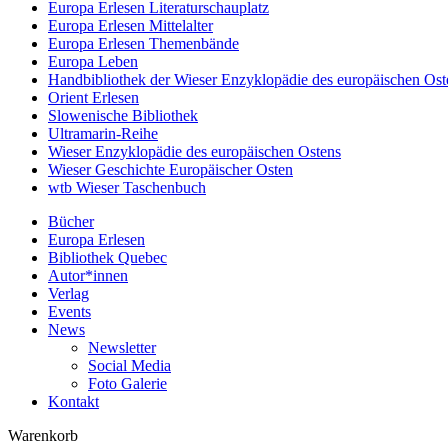
Europa Erlesen Literaturschauplatz
Europa Erlesen Mittelalter
Europa Erlesen Themenbände
Europa Leben
Handbibliothek der Wieser Enzyklopädie des europäischen Ost
Orient Erlesen
Slowenische Bibliothek
Ultramarin-Reihe
Wieser Enzyklopädie des europäischen Ostens
Wieser Geschichte Europäischer Osten
wtb Wieser Taschenbuch
Bücher
Europa Erlesen
Bibliothek Quebec
Autor*innen
Verlag
Events
News
Newsletter
Social Media
Foto Galerie
Kontakt
Warenkorb