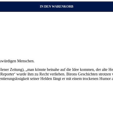
IN DEN WARENKORB
rkwürdigen Menschen.
(Wiener Zeitung), „man könnte beinahe auf die Idee kommen, der alte H
r Reporter‘ wurde ihm zu Recht verliehen. Birons Geschichten strotzen 
ntierungslosigkeit seiner Helden fängt er mit einem trockenen Humor auf