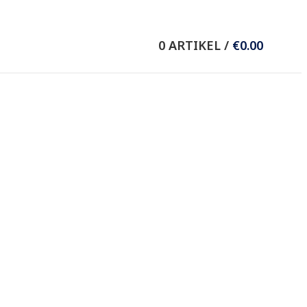
Wieser Verlag GmbH
0
ARTIKEL
/
€
0.00
8.-Mai-Straße 11
9020 Klagenfurt/Celovec
T +43 (0) 463 37036
F +43 (0) 463 37635
E
office@wieser-verlag.com
Folgen Sie uns auf: