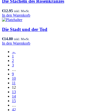
Die Stacheln des Rosenkranzes
€
12.95
inkl. MwSt.
In den Warenkorb
Die Stadt und der Tod
€
14.80
inkl. MwSt.
In den Warenkorb
←
1
2
3
…
9
10
11
12
13
14
15
…
42