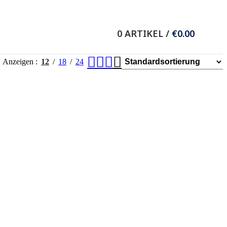
Wieser Verlag GmbH
0
ARTIKEL
/
€
0.00
8.-Mai-Straße 11
9020 Klagenfurt/Celovec
T +43 (0) 463 37036
Anzeigen
12
18
24
F +43 (0) 463 37635
E
office@wieser-verlag.com
Folgen Sie uns auf: