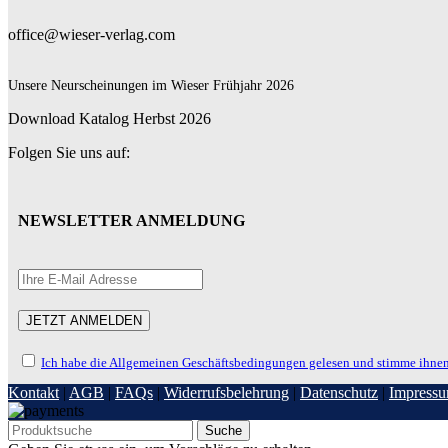
office@wieser-verlag.com
Unsere Neurscheinungen im Wieser Frühjahr 2026
Download Katalog Herbst 2026
Folgen Sie uns auf:
NEWSLETTER ANMELDUNG
Ich habe die Allgemeinen Geschäftsbedingungen gelesen und stimme ihnen
Kontakt
|
AGB
|
FAQs
|
Widerrufsbelehrung
|
Datenschutz
|
Impress
Suche