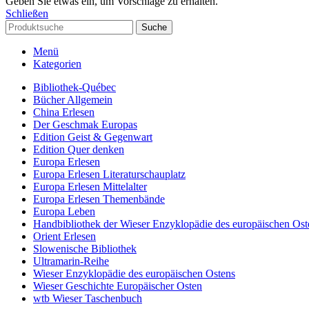
Geben Sie etwas ein, um Vorschläge zu erhalten.
Schließen
Suche
Menü
Kategorien
Bibliothek-Québec
Bücher Allgemein
China Erlesen
Der Geschmak Europas
Edition Geist & Gegenwart
Edition Quer denken
Europa Erlesen
Europa Erlesen Literaturschauplatz
Europa Erlesen Mittelalter
Europa Erlesen Themenbände
Europa Leben
Handbibliothek der Wieser Enzyklopädie des europäischen Ost
Orient Erlesen
Slowenische Bibliothek
Ultramarin-Reihe
Wieser Enzyklopädie des europäischen Ostens
Wieser Geschichte Europäischer Osten
wtb Wieser Taschenbuch