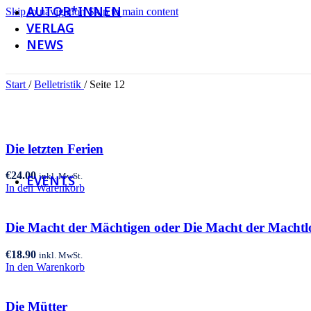
AUTOR*INNEN
Skip to navigation
Skip to main content
VERLAG
NEWS
Newsletter
Start
/
Belletristik
/
Seite 12
Social Media
Die letzten Ferien
Galerie
€
24.00
inkl. MwSt.
EVENTS
In den Warenkorb
Die Macht der Mächtigen oder Die Macht der Machtl
€
18.90
inkl. MwSt.
In den Warenkorb
Die Mütter