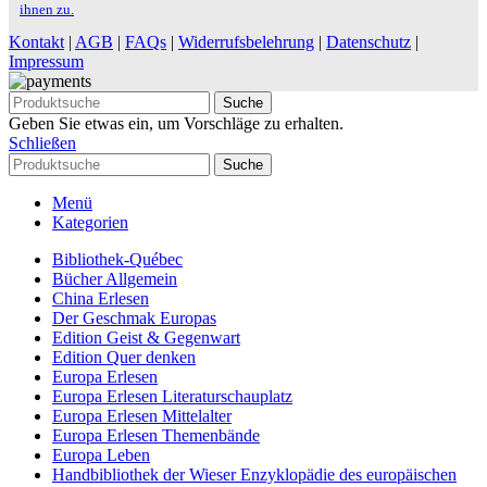
ihnen zu.
Kontakt
|
AGB
|
FAQs
|
Widerrufsbelehrung
|
Datenschutz
|
Impressum
Suche
Geben Sie etwas ein, um Vorschläge zu erhalten.
Schließen
Suche
Menü
Kategorien
Bibliothek-Québec
Bücher Allgemein
China Erlesen
Der Geschmak Europas
Edition Geist & Gegenwart
Edition Quer denken
Europa Erlesen
Europa Erlesen Literaturschauplatz
Europa Erlesen Mittelalter
Europa Erlesen Themenbände
Europa Leben
Handbibliothek der Wieser Enzyklopädie des europäischen