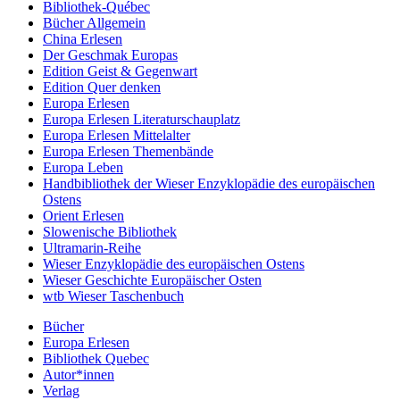
Bibliothek-Québec
Bücher Allgemein
China Erlesen
Der Geschmak Europas
Edition Geist & Gegenwart
Edition Quer denken
Europa Erlesen
Europa Erlesen Literaturschauplatz
Europa Erlesen Mittelalter
Europa Erlesen Themenbände
Europa Leben
Handbibliothek der Wieser Enzyklopädie des europäischen
Ostens
Orient Erlesen
Slowenische Bibliothek
Ultramarin-Reihe
Wieser Enzyklopädie des europäischen Ostens
Wieser Geschichte Europäischer Osten
wtb Wieser Taschenbuch
Bücher
Europa Erlesen
Bibliothek Quebec
Autor*innen
Verlag