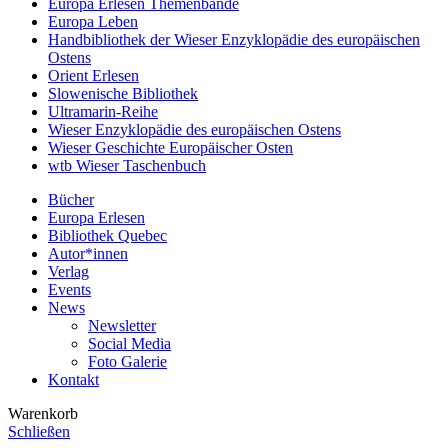
Europa Erlesen Themenbände
Europa Leben
Handbibliothek der Wieser Enzyklopädie des europäischen
Ostens
Orient Erlesen
Slowenische Bibliothek
Ultramarin-Reihe
Wieser Enzyklopädie des europäischen Ostens
Wieser Geschichte Europäischer Osten
wtb Wieser Taschenbuch
Bücher
Europa Erlesen
Bibliothek Quebec
Autor*innen
Verlag
Events
News
Newsletter
Social Media
Foto Galerie
Kontakt
Warenkorb
Schließen