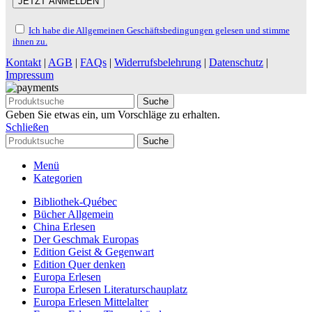
Ich habe die Allgemeinen Geschäftsbedingungen gelesen und stimme
ihnen zu.
Kontakt
|
AGB
|
FAQs
|
Widerrufsbelehrung
|
Datenschutz
|
Impressum
Suche
Geben Sie etwas ein, um Vorschläge zu erhalten.
Schließen
Suche
Menü
Kategorien
Bibliothek-Québec
Bücher Allgemein
China Erlesen
Der Geschmak Europas
Edition Geist & Gegenwart
Edition Quer denken
Europa Erlesen
Europa Erlesen Literaturschauplatz
Europa Erlesen Mittelalter