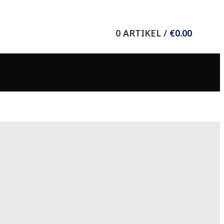
Wieser Verlag GmbH
0
ARTIKEL
/
€
0.00
8.-Mai-Straße 11
9020 Klagenfurt/Celovec
T +43 (0) 463 37036
F +43 (0) 463 37635
E
office@wieser-verlag.com
Folgen Sie uns auf: