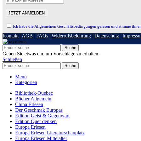
Ich habe die Allgemeinen Geschäftsbedingungen gelesen und stimme ihnen
Kontakt
|
AGB
|
FAQs
|
Widerrufsbelehrung
|
Datenschutz
|
Impress
Suche
Geben Sie etwas ein, um Vorschläge zu erhalten.
Schließen
Suche
Menü
Kategorien
Bibliothek-Québec
Bücher Allgemein
China Erlesen
Der Geschmak Europas
Edition Geist & Gegenwart
Edition Quer denken
Europa Erlesen
Europa Erlesen Literaturschauplatz
Europa Erlesen Mittelalter