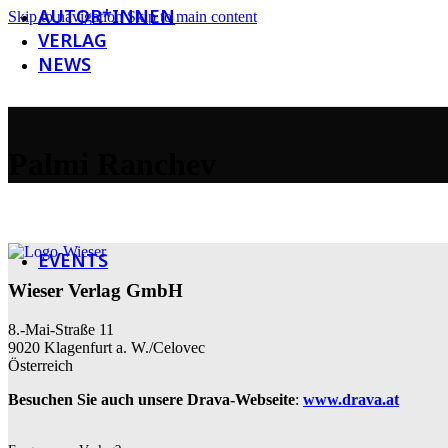
AUTOR*INNEN
Skip to navigation
Skip to main content
VERLAG
NEWS
Newsletter
Palmi Ranchev
Social Media
Galerie
EVENTS
Wieser Verlag GmbH
8.-Mai-Straße 11
9020 Klagenfurt a. W./Celovec
Österreich
Besuchen Sie auch unsere Drava-Webseite
:
www.drava.at