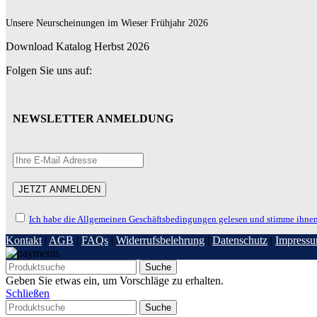
Unsere Neurscheinungen im Wieser Frühjahr 2026
Download Katalog Herbst 2026
Folgen Sie uns auf:
NEWSLETTER ANMELDUNG
Ich habe die Allgemeinen Geschäftsbedingungen gelesen und stimme ihnen
Kontakt
|
AGB
|
FAQs
|
Widerrufsbelehrung
|
Datenschutz
|
Impress
Suche
Geben Sie etwas ein, um Vorschläge zu erhalten.
Schließen
Suche