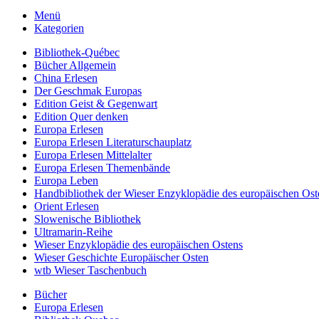
Menü
Kategorien
Bibliothek-Québec
Bücher Allgemein
China Erlesen
Der Geschmak Europas
Edition Geist & Gegenwart
Edition Quer denken
Europa Erlesen
Europa Erlesen Literaturschauplatz
Europa Erlesen Mittelalter
Europa Erlesen Themenbände
Europa Leben
Handbibliothek der Wieser Enzyklopädie des europäischen Ost
Orient Erlesen
Slowenische Bibliothek
Ultramarin-Reihe
Wieser Enzyklopädie des europäischen Ostens
Wieser Geschichte Europäischer Osten
wtb Wieser Taschenbuch
Bücher
Europa Erlesen