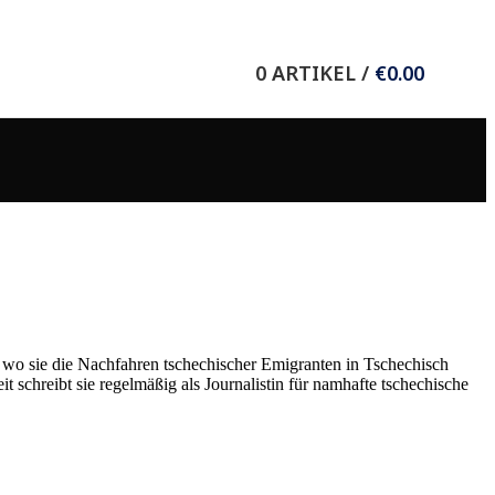
Wieser Verlag GmbH
0
ARTIKEL
/
€
0.00
8.-Mai-Straße 11
9020 Klagenfurt/Celovec
T +43 (0) 463 37036
F +43 (0) 463 37635
E
office@wieser-verlag.com
Folgen Sie uns auf:
n, wo sie die Nachfahren tschechischer Emigranten in Tschechisch
it schreibt sie regelmäßig als Journalistin für namhafte tschechische