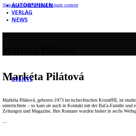
AUTOR*INNEN
Skip to navigation
Skip to main content
VERLAG
NEWS
Newsletter
Markéta Pilátová
Social Media
Galerie
Markéta Pilátová
EVENTS
Markéta Pilátová, geboren 1973 im tschechischen Kroměříž, ist studier
unterrichtete – so kam sie auch in Kontakt mit der Baťa-Familie und erh
Zeitungen und Magazine. Ihre Romane wurden bisher in sechs Weltspr
…