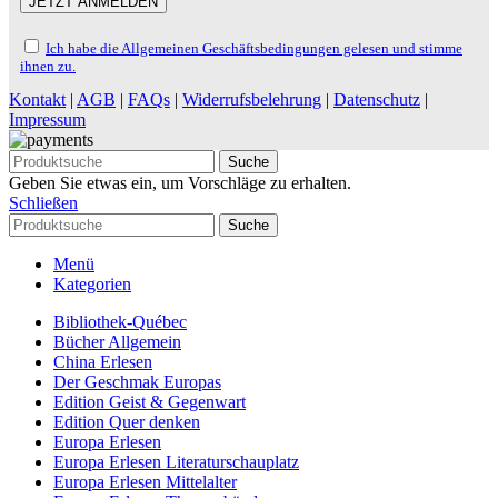
Ich habe die Allgemeinen Geschäftsbedingungen gelesen und stimme
ihnen zu.
Kontakt
|
AGB
|
FAQs
|
Widerrufsbelehrung
|
Datenschutz
|
Impressum
Suche
Geben Sie etwas ein, um Vorschläge zu erhalten.
Schließen
Suche
Menü
Kategorien
Bibliothek-Québec
Bücher Allgemein
China Erlesen
Der Geschmak Europas
Edition Geist & Gegenwart
Edition Quer denken
Europa Erlesen
Europa Erlesen Literaturschauplatz
Europa Erlesen Mittelalter