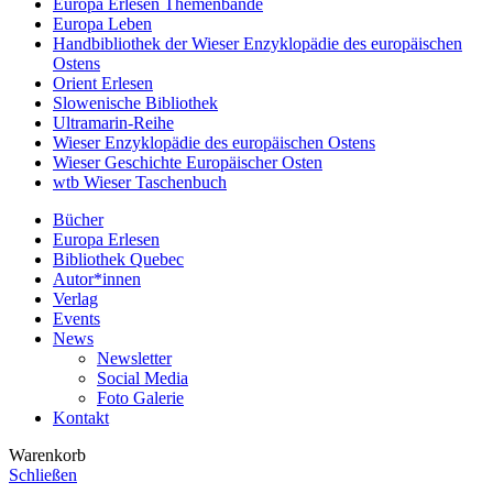
Europa Erlesen Themenbände
Europa Leben
Handbibliothek der Wieser Enzyklopädie des europäischen
Ostens
Orient Erlesen
Slowenische Bibliothek
Ultramarin-Reihe
Wieser Enzyklopädie des europäischen Ostens
Wieser Geschichte Europäischer Osten
wtb Wieser Taschenbuch
Bücher
Europa Erlesen
Bibliothek Quebec
Autor*innen
Verlag
Events
News
Newsletter
Social Media
Foto Galerie
Kontakt
Warenkorb
Schließen