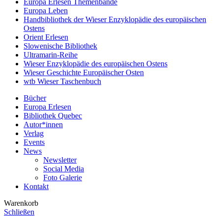
Europa Erlesen Themenbände
Europa Leben
Handbibliothek der Wieser Enzyklopädie des europäischen
Ostens
Orient Erlesen
Slowenische Bibliothek
Ultramarin-Reihe
Wieser Enzyklopädie des europäischen Ostens
Wieser Geschichte Europäischer Osten
wtb Wieser Taschenbuch
Bücher
Europa Erlesen
Bibliothek Quebec
Autor*innen
Verlag
Events
News
Newsletter
Social Media
Foto Galerie
Kontakt
Warenkorb
Schließen