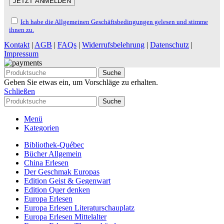
Ich habe die Allgemeinen Geschäftsbedingungen gelesen und stimme
ihnen zu.
Kontakt
|
AGB
|
FAQs
|
Widerrufsbelehrung
|
Datenschutz
|
Impressum
Suche
Geben Sie etwas ein, um Vorschläge zu erhalten.
Schließen
Suche
Menü
Kategorien
Bibliothek-Québec
Bücher Allgemein
China Erlesen
Der Geschmak Europas
Edition Geist & Gegenwart
Edition Quer denken
Europa Erlesen
Europa Erlesen Literaturschauplatz
Europa Erlesen Mittelalter