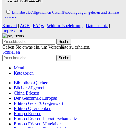
Ich habe die Allgemeinen Geschäftsbedingungen gelesen und stimme
ihnen zu.
Kontakt
|
AGB
|
FAQs
|
Widerrufsbelehrung
|
Datenschutz
|
Impressum
Suche
Geben Sie etwas ein, um Vorschläge zu erhalten.
Schließen
Suche
Menü
Kategorien
Bibliothek-Québec
Bücher Allgemein
China Erlesen
Der Geschmak Europas
Edition Geist & Gegenwart
Edition Quer denken
Europa Erlesen
Europa Erlesen Literaturschauplatz
Europa Erlesen Mittelalter