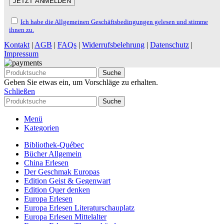
Ich habe die Allgemeinen Geschäftsbedingungen gelesen und stimme
ihnen zu.
Kontakt
|
AGB
|
FAQs
|
Widerrufsbelehrung
|
Datenschutz
|
Impressum
Suche
Geben Sie etwas ein, um Vorschläge zu erhalten.
Schließen
Suche
Menü
Kategorien
Bibliothek-Québec
Bücher Allgemein
China Erlesen
Der Geschmak Europas
Edition Geist & Gegenwart
Edition Quer denken
Europa Erlesen
Europa Erlesen Literaturschauplatz
Europa Erlesen Mittelalter