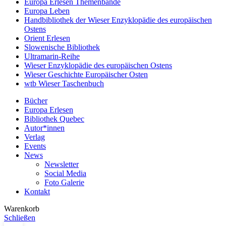
Europa Erlesen Themenbände
Europa Leben
Handbibliothek der Wieser Enzyklopädie des europäischen
Ostens
Orient Erlesen
Slowenische Bibliothek
Ultramarin-Reihe
Wieser Enzyklopädie des europäischen Ostens
Wieser Geschichte Europäischer Osten
wtb Wieser Taschenbuch
Bücher
Europa Erlesen
Bibliothek Quebec
Autor*innen
Verlag
Events
News
Newsletter
Social Media
Foto Galerie
Kontakt
Warenkorb
Schließen