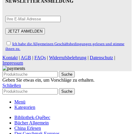
NEWSLETTER ANMELDUNG
Ich habe die Allgemeinen Geschäftsbedingungen gelesen und stimme
ihnen zu.
Kontakt
|
AGB
|
FAQs
|
Widerrufsbelehrung
|
Datenschutz
|
Impressum
Suche
Geben Sie etwas ein, um Vorschläge zu erhalten.
Schließen
Suche
Menü
Kategorien
Bibliothek-Québec
Bücher Allgemein
China Erlesen
Der Geschmak Europas