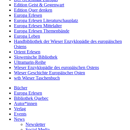
Edition Geist & Gegenwart
Edition Quer denken
Europa Erlesen
Europa Erlesen Literaturschauplatz
Europa Erlesen Mittelalter
Europa Erlesen Themenbände
Europa Leben
Handbibliothek der Wieser Enzyklopädie des europäischen
Ostens
Orient Erlesen
Slowenische Bibliothek
Ultramarin-Reihe
Wieser Enzyklopädie des europäischen Ostens
Wieser Geschichte Europäischer Osten
wtb Wieser Taschenbuch
Bücher
Europa Erlesen
Bibliothek Quebec
Autor*innen
Verlag
Events
News
Newsletter
Social Media