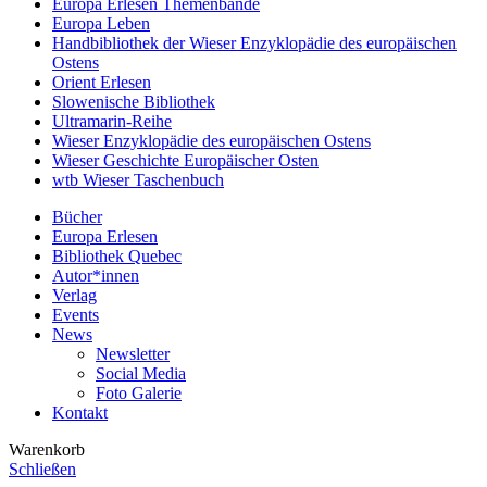
Europa Erlesen Themenbände
Europa Leben
Handbibliothek der Wieser Enzyklopädie des europäischen
Ostens
Orient Erlesen
Slowenische Bibliothek
Ultramarin-Reihe
Wieser Enzyklopädie des europäischen Ostens
Wieser Geschichte Europäischer Osten
wtb Wieser Taschenbuch
Bücher
Europa Erlesen
Bibliothek Quebec
Autor*innen
Verlag
Events
News
Newsletter
Social Media
Foto Galerie
Kontakt
Warenkorb
Schließen