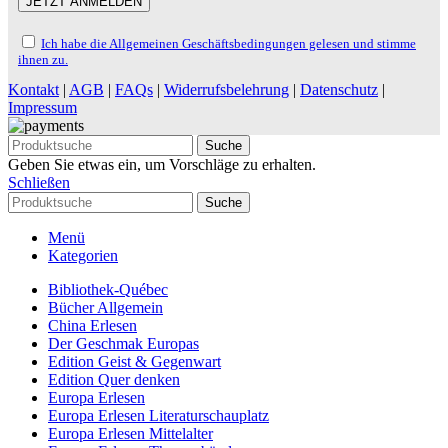
Ich habe die Allgemeinen Geschäftsbedingungen gelesen und stimme
ihnen zu.
Kontakt
|
AGB
|
FAQs
|
Widerrufsbelehrung
|
Datenschutz
|
Impressum
Suche
Geben Sie etwas ein, um Vorschläge zu erhalten.
Schließen
Suche
Menü
Kategorien
Bibliothek-Québec
Bücher Allgemein
China Erlesen
Der Geschmak Europas
Edition Geist & Gegenwart
Edition Quer denken
Europa Erlesen
Europa Erlesen Literaturschauplatz
Europa Erlesen Mittelalter