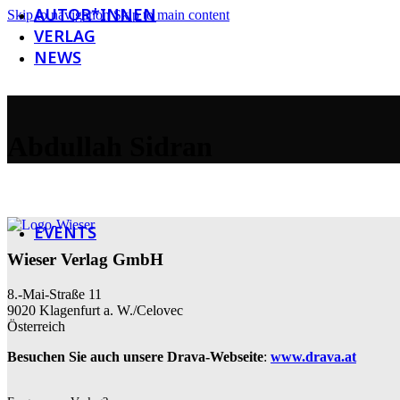
AUTOR*INNEN
Skip to navigation
Skip to main content
VERLAG
NEWS
Newsletter
Abdullah Sidran
Social Media
Galerie
EVENTS
Wieser Verlag GmbH
8.-Mai-Straße 11
9020 Klagenfurt a. W./Celovec
Österreich
Besuchen Sie auch unsere Drava-Webseite
:
www.drava.at