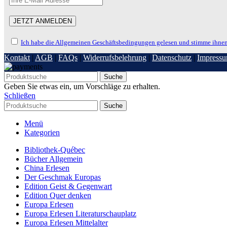
Ich habe die Allgemeinen Geschäftsbedingungen gelesen und stimme ihnen
Kontakt
|
AGB
|
FAQs
|
Widerrufsbelehrung
|
Datenschutz
|
Impress
Suche
Geben Sie etwas ein, um Vorschläge zu erhalten.
Schließen
Suche
Menü
Kategorien
Bibliothek-Québec
Bücher Allgemein
China Erlesen
Der Geschmak Europas
Edition Geist & Gegenwart
Edition Quer denken
Europa Erlesen
Europa Erlesen Literaturschauplatz
Europa Erlesen Mittelalter