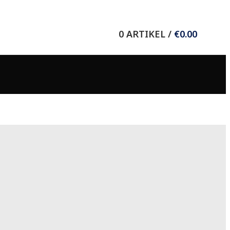
Wieser Verlag GmbH
0
ARTIKEL
/
€
0.00
8.-Mai-Straße 11
9020 Klagenfurt/Celovec
T +43 (0) 463 37036
F +43 (0) 463 37635
E
office@wieser-verlag.com
Folgen Sie uns auf: