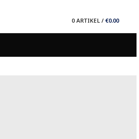
Wieser Verlag GmbH
0
ARTIKEL
/
€
0.00
8.-Mai-Straße 11
9020 Klagenfurt/Celovec
T +43 (0) 463 37036
F +43 (0) 463 37635
E
office@wieser-verlag.com
Folgen Sie uns auf: