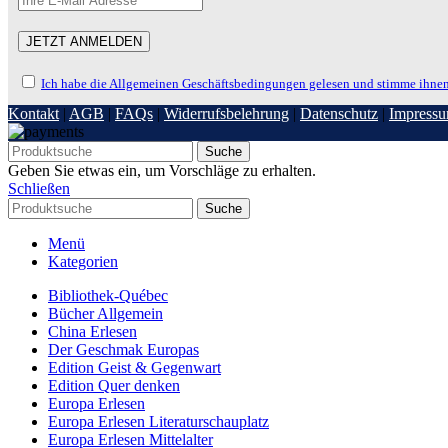
Ich habe die Allgemeinen Geschäftsbedingungen gelesen und stimme ihnen
Kontakt
|
AGB
|
FAQs
|
Widerrufsbelehrung
|
Datenschutz
|
Impress
Suche
Geben Sie etwas ein, um Vorschläge zu erhalten.
Schließen
Suche
Menü
Kategorien
Bibliothek-Québec
Bücher Allgemein
China Erlesen
Der Geschmak Europas
Edition Geist & Gegenwart
Edition Quer denken
Europa Erlesen
Europa Erlesen Literaturschauplatz
Europa Erlesen Mittelalter