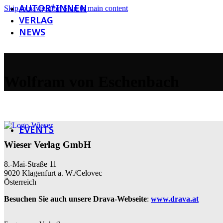
AUTOR*INNEN
Skip to navigation
Skip to main content
VERLAG
NEWS
Newsletter
Wolfram von Eschenbach
Social Media
Galerie
EVENTS
Wieser Verlag GmbH
8.-Mai-Straße 11
9020 Klagenfurt a. W./Celovec
Österreich
Besuchen Sie auch unsere Drava-Webseite
:
www.drava.at