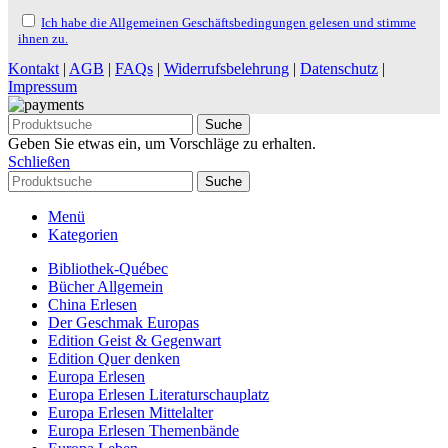
Ich habe die Allgemeinen Geschäftsbedingungen gelesen und stimme
ihnen zu.
Kontakt
|
AGB
|
FAQs
|
Widerrufsbelehrung
|
Datenschutz
|
Impressum
Suche
Geben Sie etwas ein, um Vorschläge zu erhalten.
Schließen
Suche
Menü
Kategorien
Bibliothek-Québec
Bücher Allgemein
China Erlesen
Der Geschmak Europas
Edition Geist & Gegenwart
Edition Quer denken
Europa Erlesen
Europa Erlesen Literaturschauplatz
Europa Erlesen Mittelalter
Europa Erlesen Themenbände